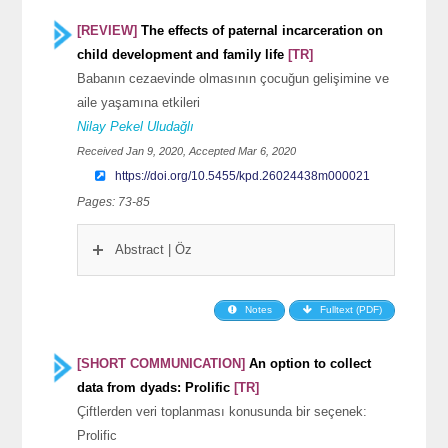
[REVIEW]
The effects of paternal incarceration on
child development and family life
[TR]
Babanın cezaevinde olmasının çocuğun gelişimine ve
aile yaşamına etkileri
Nilay Pekel Uludağlı
Received Jan 9, 2020, Accepted Mar 6, 2020
https://doi.org/10.5455/kpd.26024438m000021
Pages: 73-85
Abstract | Öz
Notes
Fulltext (PDF)
[SHORT COMMUNICATION]
An option to collect
data from dyads: Prolific
[TR]
Çiftlerden veri toplanması konusunda bir seçenek:
Prolific