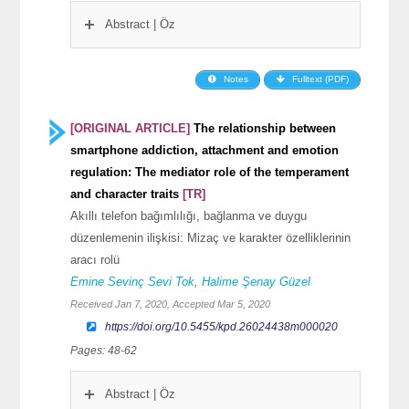
Abstract | Öz
Notes
Fulltext (PDF)
[ORIGINAL ARTICLE]
The relationship between
smartphone addiction, attachment and emotion
regulation: The mediator role of the temperament
and character traits
[TR]
Akıllı telefon bağımlılığı, bağlanma ve duygu
düzenlemenin ilişkisi: Mizaç ve karakter özelliklerinin
aracı rolü
Emine Sevinç Sevi Tok
,
Halime Şenay Güzel
Received Jan 7, 2020, Accepted Mar 5, 2020
https://doi.org/10.5455/kpd.26024438m000020
Pages: 48-62
Abstract | Öz