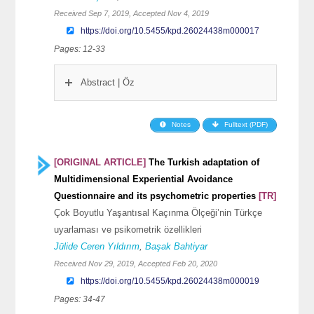
Received Sep 7, 2019, Accepted Nov 4, 2019
https://doi.org/10.5455/kpd.26024438m000017
Pages: 12-33
Abstract | Öz
Notes
Fulltext (PDF)
[ORIGINAL ARTICLE]
The Turkish adaptation of
Multidimensional Experiential Avoidance
Questionnaire and its psychometric properties
[TR]
Çok Boyutlu Yaşantısal Kaçınma Ölçeği’nin Türkçe
uyarlaması ve psikometrik özellikleri
Jülide Ceren Yıldırım
,
Başak Bahtiyar
Received Nov 29, 2019, Accepted Feb 20, 2020
https://doi.org/10.5455/kpd.26024438m000019
Pages: 34-47