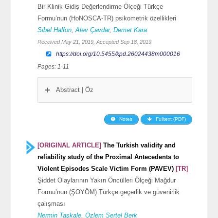
Bir Klinik Gidiş Değerlendirme Ölçeği Türkçe
Formu’nun (HoNOSCA-TR) psikometrik özellikleri
Sibel Halfon
,
Alev Çavdar
,
Demet Kara
Received May 21, 2019, Accepted Sep 18, 2019
https://doi.org/10.5455/kpd.26024438m000016
Pages: 1-11
Abstract | Öz
Notes
Fulltext (PDF)
[ORIGINAL ARTICLE]
The Turkish validity and
reliability study of the Proximal Antecedents to
Violent Episodes Scale Victim Form (PAVEV)
[TR]
Şiddet Olaylarının Yakın Öncülleri Ölçeği Mağdur
Formu’nun (ŞOYÖM) Türkçe geçerlik ve güvenirlik
çalışması
Nermin Taşkale
,
Özlem Sertel Berk