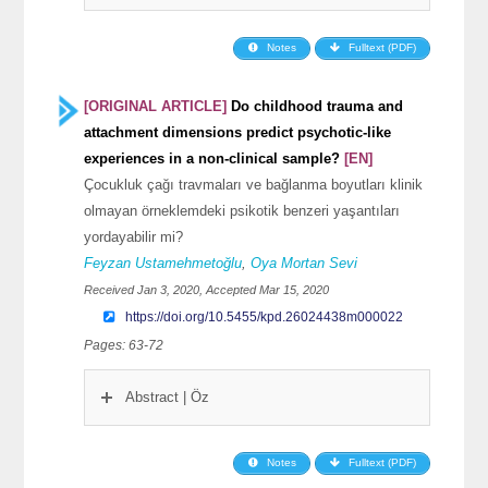
Notes
Fulltext (PDF)
[ORIGINAL ARTICLE]
Do childhood trauma and
attachment dimensions predict psychotic-like
experiences in a non-clinical sample?
[EN]
Çocukluk çağı travmaları ve bağlanma boyutları klinik
olmayan örneklemdeki psikotik benzeri yaşantıları
yordayabilir mi?
Feyzan Ustamehmetoğlu
,
Oya Mortan Sevi
Received Jan 3, 2020, Accepted Mar 15, 2020
https://doi.org/10.5455/kpd.26024438m000022
Pages: 63-72
Abstract | Öz
Notes
Fulltext (PDF)