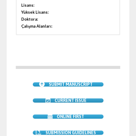
Lisans:
Yüksek Lisans:
Doktora:
Çalışma Alanları:
Tel:
e-posta:
internet sitesi:
SUBMIT MANUSCRIPT
CURRENT ISSUE
ONLINE FIRST
SUBMISSION GUIDELINES